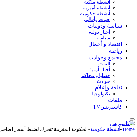
أنشطة ملكية
أنشطة أميرية
أنشطة حكومية
جهات وأقاليم
سياسة ودوليات
أخبار دولية
سياسة
اقتصاد و أعمال
رياضة
مجتمع وحوادث
الصحة
أخبار أمنية
قضايا و محاكم
حوادث
ثقافة وإعلام
تكنولوجيا
ملفات
كاسبريسTV
Home
»
أنشطة حكومية
»
الحكومة المغربية تتحرك لضبط أسعار أضاحي ال