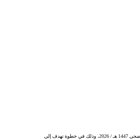
أعلن رئيس الحكومة المغربية عزيز أخنوش عن إقرار تدابير استثنائية ومؤقتة لتنظيم عمليات تسويق وبيع أضاحي العيد بمناسبة عيد الأضحى 1447 هـ / 2026، وذلك في خطوة تهدف إلى