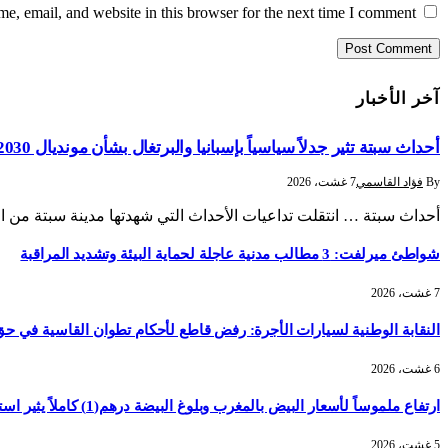
, email, and website in this browser for the next time I comment.
آخر الأخبار
أحداث سبتة تثير جدلاً سياسياً بإسبانيا والبرتغال بشأن مونديال 2030
By
فؤاد القاسمي
7 غشت، 2026
أحداث سبتة … انتقلت تداعيات الأحداث التي شهدتها مدينة سبتة من ا
شواطئ ميرلفت: 3 مطالب مدنية عاجلة لحماية البيئة وتشديد المراقبة
7 غشت، 2026
النقابة الوطنية لسيارات الأجرة: رفض قاطع لأحكام تطوان القاسية في حق 5 سائقي
6 غشت، 2026
ارتفاع ملموساً لأسعار البيض بالمغرب وبلوغ البيضة درهم(1) كاملاً يثير استياء الأسر
5 غشت، 2026