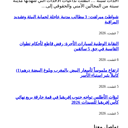
أحداث سبتة … انتقلت تداعيات الأحداث التي شهدتها مدينة
سبتة من المجالين الأمني والحقوقي إلى…
شواطئ ميرلفت: 3 مطالب مدنية عاجلة لحماية البيئة وتشديد
المراقبة
7 غشت، 2026
النقابة الوطنية لسيارات الأجرة: رفض قاطع لأحكام تطوان
القاسية في حق 5 سائقين
6 غشت، 2026
ارتفاع ملموساً لأسعار البيض بالمغرب وبلوغ البيضة درهم(1)
كاملاً يثير استياء الأسر
5 غشت، 2026
لبؤات الأطلس تواجه جنوب إفريقيا في قمة حارقة بربع نهائي
كأس إفريقيا للسيدات 2026
5 غشت، 2026
تواصل معنا