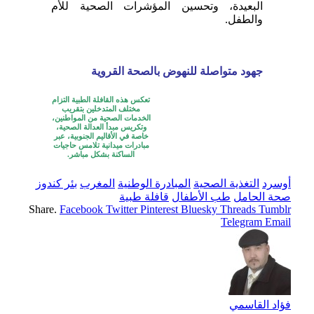
البعيدة، وتحسين المؤشرات الصحية للأم
والطفل.
جهود متواصلة للنهوض بالصحة القروية
تعكس هذه القافلة الطبية التزام
مختلف المتدخلين بتقريب
الخدمات الصحية من المواطنين،
وتكريس مبدأ العدالة الصحية،
خاصة في الأقاليم الجنوبية، عبر
مبادرات ميدانية تلامس حاجيات
الساكنة بشكل مباشر.
أوسرد
التغذية الصحية
المبادرة الوطنية
المغرب
بئر كندوز
صحة الحامل
طب الأطفال
قافلة طبية
Share.
Facebook
Twitter
Pinterest
Bluesky
Threads
Tumblr
Telegram
Email
فؤاد القاسمي