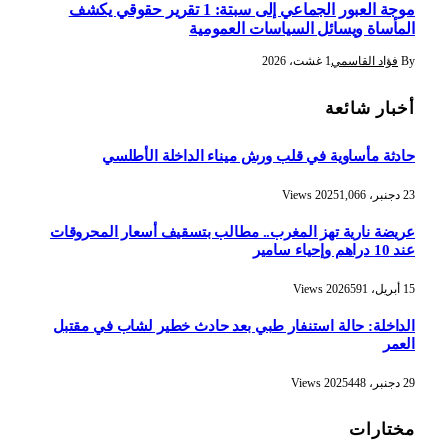
موجة العبور الجماعي إلى سبتة: 1 تقرير حقوقي يكشف
المأساة ويسائل السياسات العمومية
By
فؤاد القاسمي
1 غشت، 2026
أخبار شائعة
حادثة مأساوية في قلب ورش ميناء الداخلة الأطلسي
23 دجنبر، 2025
1,066
Views
عريضة نارية تهز المغرب.. مطالب بتسقيف أسعار المحروقات
عند 10 دراهم وإحياء سامير
15 أبريل، 2026
591
Views
الداخلة: حالة استنفار طبي بعد حادث خطير لشاب في مقتبل
العمر
29 دجنبر، 2025
448
Views
مختارات