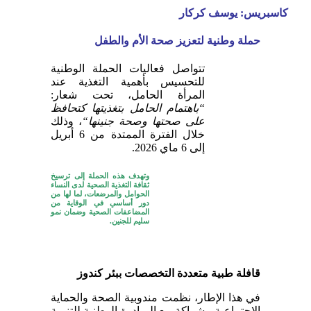
كاسبريس: يوسف كركار
حملة وطنية لتعزيز صحة الأم والطفل
تتواصل فعاليات الحملة الوطنية
للتحسيس بأهمية التغذية عند
المرأة الحامل، تحت شعار:
“
باهتمام الحامل بتغذيتها كتحافظ
على صحتها وصحة جنينها
“
، وذلك
خلال الفترة الممتدة من 6 أبريل
إلى 6 ماي 2026.
وتهدف هذه الحملة إلى ترسيخ
ثقافة التغذية الصحية لدى النساء
الحوامل والمرضعات، لما لها من
دور أساسي في الوقاية من
المضاعفات الصحية وضمان نمو
سليم للجنين.
قافلة طبية متعددة التخصصات ببئر كندوز
في هذا الإطار، نظمت مندوبية الصحة والحماية
الاجتماعية، بشراكة مع المبادرة الوطنية للتنمية