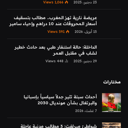
23 دجنبر، 2025
1,066
Views
عريضة نارية تهز المغرب.. مطالب بتسقيف
أسعار المحروقات عند 10 دراهم وإحياء سامير
15 أبريل، 2026
591
Views
الداخلة: حالة استنفار طبي بعد حادث خطير
لشاب في مقتبل العمر
29 دجنبر، 2025
448
Views
مختارات
أحداث سبتة تثير جدلاً سياسياً بإسبانيا
والبرتغال بشأن مونديال 2030
7 غشت، 2026
شواطئ ميرلفت: 3 مطالب مدنية عاجلة