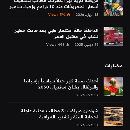
عريضة نارية تهز المغرب.. مطالب بتسقيف
أسعار المحروقات عند 10 دراهم وإحياء سامير
15 أبريل، 2026
591
Views
الداخلة: حالة استنفار طبي بعد حادث خطير
لشاب في مقتبل العمر
29 دجنبر، 2025
448
Views
مختارات
أحداث سبتة تثير جدلاً سياسياً بإسبانيا
والبرتغال بشأن مونديال 2030
7 غشت، 2026
شواطئ ميرلفت: 3 مطالب مدنية عاجلة
لحماية البيئة وتشديد المراقبة
7 غشت، 2026