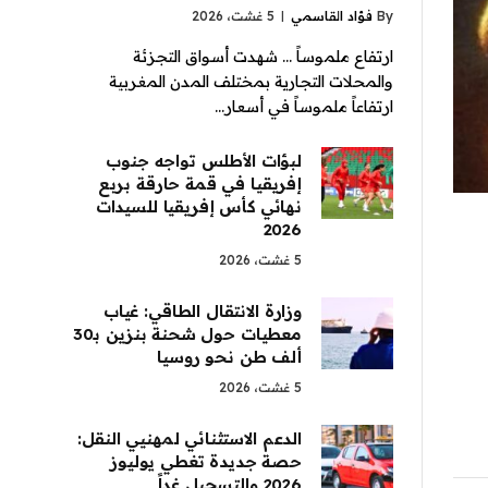
By
فؤاد القاسمي
5 غشت، 2026
ارتفاع ملموساً … شهدت أسواق التجزئة
والمحلات التجارية بمختلف المدن المغربية
ارتفاعاً ملموساً في أسعار…
لبؤات الأطلس تواجه جنوب
إفريقيا في قمة حارقة بربع
نهائي كأس إفريقيا للسيدات
2026
5 غشت، 2026
وزارة الانتقال الطاقي: غياب
معطيات حول شحنة بنزين بـ30
ألف طن نحو روسيا
5 غشت، 2026
الدعم الاستثنائي لمهنيي النقل:
حصة جديدة تغطي يوليوز
2026 والتسجيل غداً