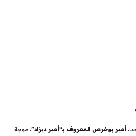
سا،
أمير بوخرص المعروف بـ“أمير ديزاد
”
، موجة