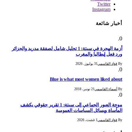
Twitter
Instagram
أخبار شائعة
أزمة الهجرة في سبتة: 1 تحليل شامل لصفقة مدريد والجزائر
ورد فعل إيطاليا والمغرب
By
فؤاد القاسمي
31 يوليوز، 2026
Blue is what most women liked about
By
أسماء القاسمي
21 نونبر، 2018
موجة العبور الجماعي إلى سبتة: 1 تقرير حقوقي يكشف
المأساة ويسائل السياسات العمومية
By
فؤاد القاسمي
1 غشت، 2026