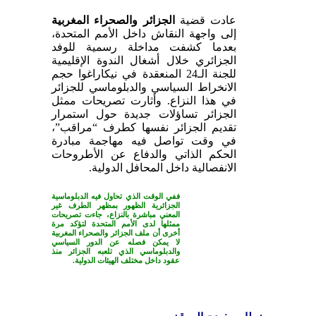
عادت قضية
الجزائر والصحراء المغربية
إلى واجهة النقاش داخل الأمم المتحدة،
بعدما كشفت مداخلة رسمية للوفد
الجزائري خلال أشغال الندوة الإقليمية
للجنة الـ24 المنعقدة في نيكاراغوا حجم
الانخراط السياسي والدبلوماسي للجزائر
في هذا النزاع. وأثارت تصريحات ممثل
الجزائر تساؤلات جديدة حول استمرار
تقديم الجزائر نفسها كطرف “مراقب”،
في وقت تواصل فيه مهاجمة مبادرة
الحكم الذاتي والدفاع عن الأطروحات
الانفصالية داخل المحافل الدولية.
ففي الوقت الذي تحاول فيه الدبلوماسية
الجزائرية الظهور بمظهر الطرف غير
المعني مباشرة بالنزاع، جاءت تصريحات
ممثلها لدى الأمم المتحدة لتؤكد مرة
أخرى أن ملف
الجزائر والصحراء المغربية
لا يمكن فصله عن الدور السياسي
والدبلوماسي الذي تلعبه الجزائر منذ
عقود داخل مختلف الهيئات الدولية.