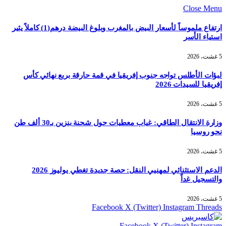
Close Menu
ارتفاع ملموساً لأسعار البيض بالمغرب وبلوغ البيضة درهم(1) كاملاً يثير
استياء الأسر
5 غشت، 2026
لبؤات الأطلس تواجه جنوب إفريقيا في قمة حارقة بربع نهائي كأس
إفريقيا للسيدات 2026
5 غشت، 2026
وزارة الانتقال الطاقي: غياب معطيات حول شحنة بنزين بـ30 ألف طن
نحو روسيا
5 غشت، 2026
الدعم الاستثنائي لمهنيي النقل: حصة جديدة تغطي يوليوز 2026
والتسجيل غداً
5 غشت، 2026
Facebook
X (Twitter)
Instagram
Threads
Facebook
X (Twitter)
Instagram