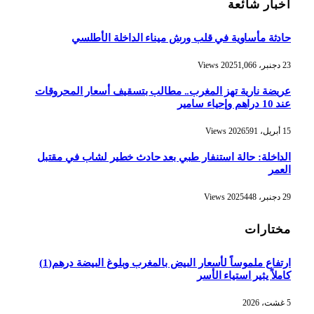
أخبار شائعة
حادثة مأساوية في قلب ورش ميناء الداخلة الأطلسي
23 دجنبر، 2025
1,066
Views
عريضة نارية تهز المغرب.. مطالب بتسقيف أسعار المحروقات
عند 10 دراهم وإحياء سامير
15 أبريل، 2026
591
Views
الداخلة: حالة استنفار طبي بعد حادث خطير لشاب في مقتبل
العمر
29 دجنبر، 2025
448
Views
مختارات
ارتفاع ملموساً لأسعار البيض بالمغرب وبلوغ البيضة درهم(1)
كاملاً يثير استياء الأسر
5 غشت، 2026