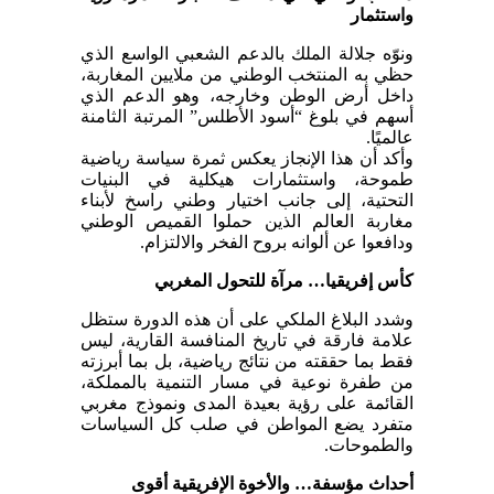
واستثمار
ونوّه جلالة الملك بالدعم الشعبي الواسع الذي
حظي به المنتخب الوطني من ملايين المغاربة،
داخل أرض الوطن وخارجه، وهو الدعم الذي
أسهم في بلوغ “أسود الأطلس” المرتبة الثامنة
عالميًا.
وأكد أن هذا الإنجاز يعكس ثمرة سياسة رياضية
طموحة، واستثمارات هيكلية في البنيات
التحتية، إلى جانب اختيار وطني راسخ لأبناء
مغاربة العالم الذين حملوا القميص الوطني
ودافعوا عن ألوانه بروح الفخر والالتزام.
كأس إفريقيا… مرآة للتحول المغربي
وشدد البلاغ الملكي على أن هذه الدورة ستظل
علامة فارقة في تاريخ المنافسة القارية، ليس
فقط بما حققته من نتائج رياضية، بل بما أبرزته
من طفرة نوعية في مسار التنمية بالمملكة،
القائمة على رؤية بعيدة المدى ونموذج مغربي
متفرد يضع المواطن في صلب كل السياسات
والطموحات.
أحداث مؤسفة… والأخوة الإفريقية أقوى