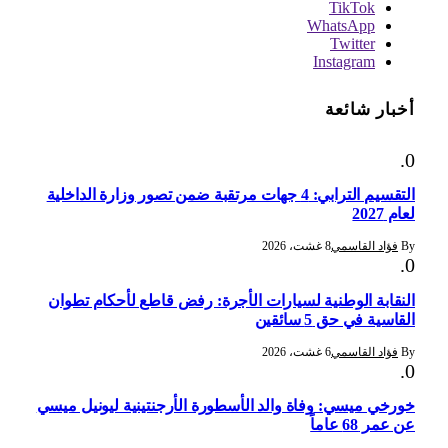
TikTok
WhatsApp
Twitter
Instagram
أخبار شائعة
التقسيم الترابي: 4 جهات مرتقبة ضمن تصور وزارة الداخلية
لعام 2027
By
فؤاد القاسمي
8 غشت، 2026
النقابة الوطنية لسيارات الأجرة: رفض قاطع لأحكام تطوان
القاسية في حق 5 سائقين
By
فؤاد القاسمي
6 غشت، 2026
خورخي ميسي: وفاة والد الأسطورة الأرجنتينية ليونيل ميسي
عن عمر 68 عاماً