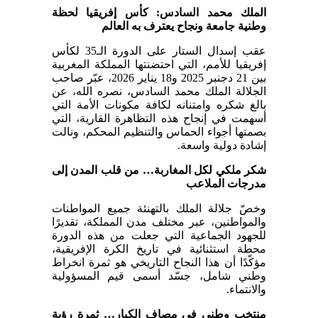
الملك محمد السادس: كأس إفريقيا لحظة
وطنية جامعة ونجاح يعترف به العالم
عقب إسدال الستار على الدورة الـ35 لكأس
إفريقيا للأمم، التي احتضنتها المملكة المغربية
بين 21 دجنبر 2025 و18 يناير 2026، عبّر صاحب
الجلالة الملك محمد السادس، نصره الله، عن
بالغ شكره وامتنانه لكافة مكونات الأمة التي
أسهمت في إنجاح هذه التظاهرة القارية، التي
بصمتها أجواء الحماس والتنظيم المحكم، ونالت
إشادة دولية واسعة.
شكر ملكي لكل المغاربة… من قلب المدن إلى
مدرجات الملاعب
وخصّ جلالة الملك بالتهنئة جميع المواطنات
والمواطنين، عبر مختلف مدن المملكة، تقديرًا
للجهود الجماعية التي جعلت من هذه الدورة
محطة استثنائية في تاريخ الكرة الإفريقية،
مؤكّدًا أن هذا النجاح التاريخي هو ثمرة انخراط
وطني شامل، جسّد أسمى قيم المسؤولية
والانتماء.
منتخب وطني في مصاف الكبار… ثمرة رؤية