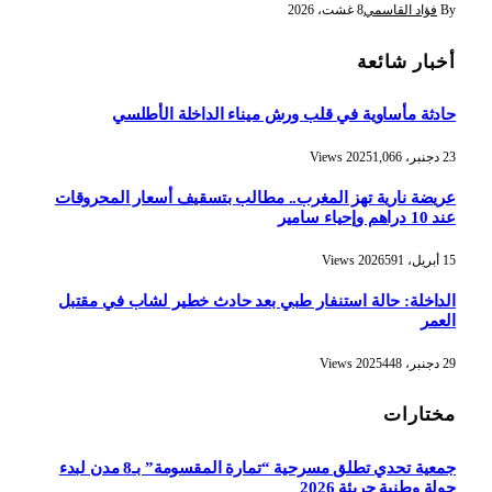
By
فؤاد القاسمي
8 غشت، 2026
أخبار شائعة
حادثة مأساوية في قلب ورش ميناء الداخلة الأطلسي
23 دجنبر، 2025
1,066
Views
عريضة نارية تهز المغرب.. مطالب بتسقيف أسعار المحروقات
عند 10 دراهم وإحياء سامير
15 أبريل، 2026
591
Views
الداخلة: حالة استنفار طبي بعد حادث خطير لشاب في مقتبل
العمر
29 دجنبر، 2025
448
Views
مختارات
جمعية تحدي تطلق مسرحية “تمارة المقسومة” بـ8 مدن لبدء
جولة وطنية جريئة 2026