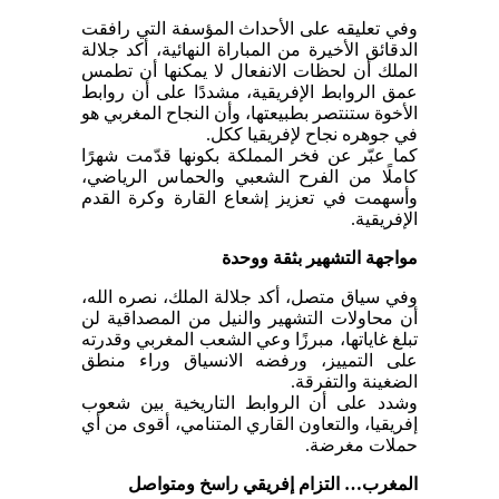
وفي تعليقه على الأحداث المؤسفة التي رافقت
الدقائق الأخيرة من المباراة النهائية، أكد جلالة
الملك أن لحظات الانفعال لا يمكنها أن تطمس
عمق الروابط الإفريقية، مشددًا على أن روابط
الأخوة ستنتصر بطبيعتها، وأن النجاح المغربي هو
في جوهره نجاح لإفريقيا ككل.
كما عبّر عن فخر المملكة بكونها قدّمت شهرًا
كاملًا من الفرح الشعبي والحماس الرياضي،
وأسهمت في تعزيز إشعاع القارة وكرة القدم
الإفريقية.
مواجهة التشهير بثقة ووحدة
وفي سياق متصل، أكد جلالة الملك، نصره الله،
أن محاولات التشهير والنيل من المصداقية لن
تبلغ غاياتها، مبرزًا وعي الشعب المغربي وقدرته
على التمييز، ورفضه الانسياق وراء منطق
الضغينة والتفرقة.
وشدد على أن الروابط التاريخية بين شعوب
إفريقيا، والتعاون القاري المتنامي، أقوى من أي
حملات مغرضة.
المغرب… التزام إفريقي راسخ ومتواصل