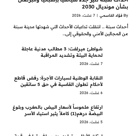
بشأن مونديال 2030
By
فؤاد القاسمي
7 غشت، 2026
أحداث سبتة … انتقلت تداعيات الأحداث التي شهدتها مدينة سبتة
من المجالين الأمني والحقوقي إلى…
شواطئ ميرلفت: 3 مطالب مدنية عاجلة
لحماية البيئة وتشديد المراقبة
7 غشت، 2026
النقابة الوطنية لسيارات الأجرة: رفض قاطع
لأحكام تطوان القاسية في حق 5 سائقين
6 غشت، 2026
ارتفاع ملموساً لأسعار البيض بالمغرب وبلوغ
البيضة درهم(1) كاملاً يثير استياء الأسر
5 غشت، 2026