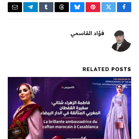
Email
Telegram
Tumblr
Threads
Bluesky
Pinterest
Twitter
Facebook
فؤاد القاسمي
RELATED
POSTS