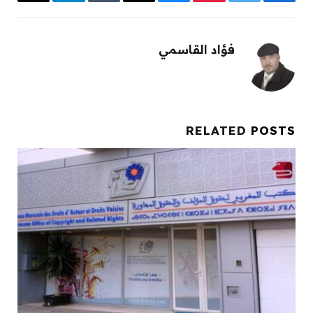
Email
Telegram
Tumblr
Threads
Bluesky
Pinterest
Twitter
Facebook
فؤاد القاسمي
RELATED
POSTS