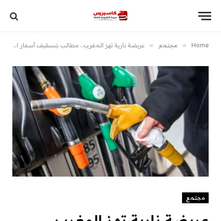
Home
»
مجتمع
»
عريضة نارية تهز المغرب.. مطالب بتسقيف أسعار المحروقات عند 10 دراهم وإحياء سامير
مجتمع
عريضة نارية تهز المغرب..