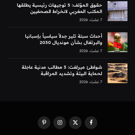
حقوق المؤلف: 5 توجيهات رئيسية يطلقها
المكتب المغربي لانخراط الصحفيين
7 غشت، 2026
أحداث سبتة تثير جدلاً سياسياً بإسبانيا
والبرتغال بشأن مونديال 2030
7 غشت، 2026
شواطئ ميرلفت: 3 مطالب مدنية عاجلة
لحماية البيئة وتشديد المراقبة
7 غشت، 2026
Pinterest
Instagram
Facebook
X
(Twitter)