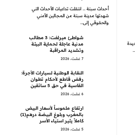
أحداث سبتة … انتقلت تداعيات الأحداث التي
شهدتها مدينة سبتة من المجالين الأمني
والحقوقي إلى…
شواطئ ميرلفت: 3 مطالب
يدة
مدنية عاجلة لحماية البيئة
وتشديد المراقبة
…
7 غشت، 2026
النقابة الوطنية لسيارات الأجرة:
رفض قاطع لأحكام تطوان
القاسية في حق 5 سائقين
6 غشت، 2026
ارتفاع ملموساً لأسعار البيض
بالمغرب وبلوغ البيضة درهم(1)
كاملاً يثير استياء الأسر
5 غشت، 2026