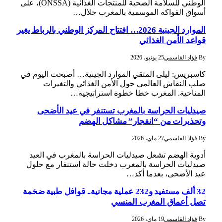
الوطني للسلامة الصحية للمنتجات الغذائية (ONSSA)، على
أسواق الفواكه الموسمية بالمغرب خلال…
الموارد الجينية 2026… افتتاح المركز الوطني بالرباط يغير
قواعد الأمن الغذائي
By
فؤاد القاسمي
25 يونيو، 2026
كاسبريس: ليلى المتقي الموارد الجينية… أصبحت اليوم في
صلب النقاش العالمي حول الأمن الغذائي والتغيرات
المناخية. المغرب خطا خطوة استراتيجية…
صيدليات الحراسة بالمغرب تستنفر في عيد الأضحى
وتحذيرات من “انفجار” مشاكل الهضم
By
فؤاد القاسمي
27 ماي، 2026
أدوية الهضم تشعل صيدليات الحراسة بالمغرب في العيد
صيدليات الحراسة بالمغرب دخلت حالة استنفار مع حلول
عيد الأضحى، بعدما أكد…
32 ألف مستفيد و232 عملية مجانية.. قوافل طبية ضخمة
تصل أعماق المغرب المنسي
By
فؤاد القاسمي
19 ماي، 2026