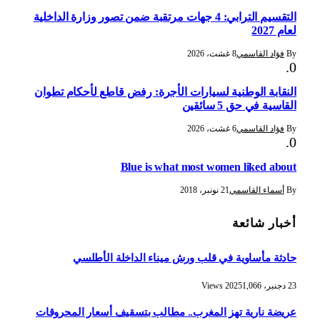
التقسيم الترابي: 4 جهات مرتقبة ضمن تصور وزارة الداخلية
لعام 2027
By
فؤاد القاسمي
8 غشت، 2026
النقابة الوطنية لسيارات الأجرة: رفض قاطع لأحكام تطوان
القاسية في حق 5 سائقين
By
فؤاد القاسمي
6 غشت، 2026
Blue is what most women liked about
By
أسماء القاسمي
21 نونبر، 2018
أخبار شائعة
حادثة مأساوية في قلب ورش ميناء الداخلة الأطلسي
23 دجنبر، 2025
1,066
Views
عريضة نارية تهز المغرب.. مطالب بتسقيف أسعار المحروقات