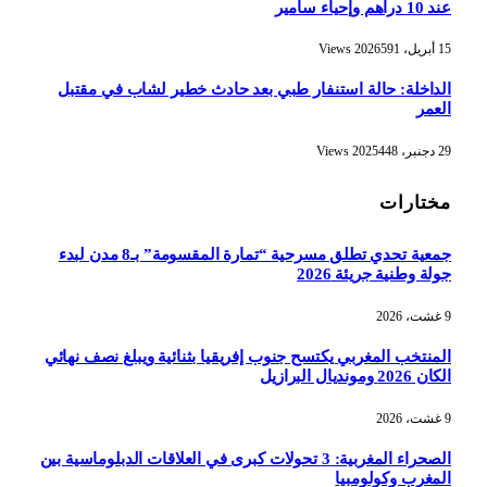
عند 10 دراهم وإحياء سامير
15 أبريل، 2026
591
Views
الداخلة: حالة استنفار طبي بعد حادث خطير لشاب في مقتبل
العمر
29 دجنبر، 2025
448
Views
مختارات
جمعية تحدي تطلق مسرحية “تمارة المقسومة” بـ8 مدن لبدء
جولة وطنية جريئة 2026
9 غشت، 2026
المنتخب المغربي يكتسح جنوب إفريقيا بثنائية ويبلغ نصف نهائي
الكان 2026 ومونديال البرازيل
9 غشت، 2026
الصحراء المغربية: 3 تحولات كبرى في العلاقات الدبلوماسية بين
المغرب وكولومبيا