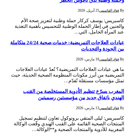
وحملة وطنية تدق ناقوس الخطر
By
فؤاد القاسمي
25 أبريل، 2026
كاسبريس: يوسف كركار حملة وطنية لتعزيز صحة الأم
والجنين في إطار الحملة الوطنية للتحسيس بأهمية التغذية
عند المرأة الحامل، التي…
عيادات العلاجات التمريضية: خدمات صحية 24/24 متكاملة
بين الجودة والتحديات
By
فؤاد القاسمي
19 مارس، 2026
ما هي عيادات العلاجات التمريضية؟ تُعدّ عيادات العلاجات
التمريضية من أبرز مكونات المنظومة الصحية الحديثة، حيث
تمثل مؤسسات مستقلة تُقدّم…
المغرب يسرّع تنظيم الأدوية المستخلصة من القنب
الهندي باتفاق جديد بين مؤسستين رسميتين
By
فؤاد القاسمي
13 مارس، 2026
كاسبريس: ليلى المتقي بروتوكول تعاون لتنظيم تسجيل
المنتجات الصحية القائمة على القنب الهندي وقّعت الوكالة
المغربية للأدوية والمنتجات الصحية و**الوكالة…