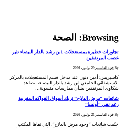
Browsing:
الصحة
تجاوزات خطيرة بمستعجلات 1بن رشد بالدار البيضاء تثير
غضب المرتفقين
By
فؤاد القاسمي
29 يوليوز، 2026
كاسبريس: أمين دنون عند مدخل قسم المستعجلات بالمركز
الاستشفائي الجامعي ابن رشد بالدار البيضاء، تتصاعد
شكاوى المرتفقين بشأن ممارسات منسوبة…
شائعات “مرض الدلاح” تربك أسواق الفواكه المغربية
رغم نفي “أونسا”
By
فؤاد القاسمي
21 يوليوز، 2026
خيّمت شائعات “وجود مرض بالدلاح”، التي نفاها المكتب