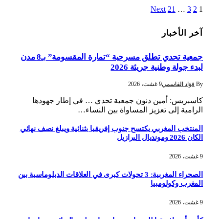
Next
21
…
3
2
1
آخر الأخبار
جمعية تحدي تطلق مسرحية “تمارة المقسومة” بـ8 مدن
لبدء جولة وطنية جريئة 2026
By
فؤاد القاسمي
9 غشت، 2026
كاسبريس: أمين دنون جمعية تحدي … في إطار جهودها
الرامية إلى تعزيز المساواة بين النساء…
المنتخب المغربي يكتسح جنوب إفريقيا بثنائية ويبلغ نصف نهائي
الكان 2026 ومونديال البرازيل
9 غشت، 2026
الصحراء المغربية: 3 تحولات كبرى في العلاقات الدبلوماسية بين
المغرب وكولومبيا
9 غشت، 2026