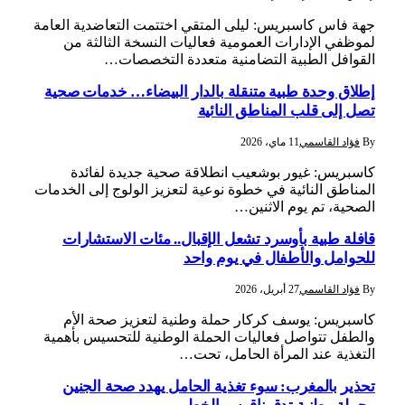
جهة فاس كاسبريس: ليلى المتقي اختتمت التعاضدية العامة
لموظفي الإدارات العمومية فعاليات النسخة الثالثة من
القوافل الطبية التضامنية متعددة التخصصات…
إطلاق وحدة طبية متنقلة بالدار البيضاء… خدمات صحية
تصل إلى قلب المناطق النائية
By
فؤاد القاسمي
11 ماي، 2026
كاسبريس: غيور بوشعيب انطلاقة صحية جديدة لفائدة
المناطق النائية في خطوة نوعية لتعزيز الولوج إلى الخدمات
الصحية، تم يوم الاثنين…
قافلة طبية بأوسرد تشعل الإقبال.. مئات الاستشارات
للحوامل والأطفال في يوم واحد
By
فؤاد القاسمي
27 أبريل، 2026
كاسبريس: يوسف كركار حملة وطنية لتعزيز صحة الأم
والطفل تتواصل فعاليات الحملة الوطنية للتحسيس بأهمية
التغذية عند المرأة الحامل، تحت…
تحذير بالمغرب: سوء تغذية الحامل يهدد صحة الجنين