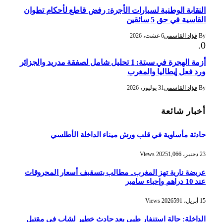
النقابة الوطنية لسيارات الأجرة: رفض قاطع لأحكام تطوان
القاسية في حق 5 سائقين
By
فؤاد القاسمي
6 غشت، 2026
أزمة الهجرة في سبتة: 1 تحليل شامل لصفقة مدريد والجزائر
ورد فعل إيطاليا والمغرب
By
فؤاد القاسمي
31 يوليوز، 2026
أخبار شائعة
حادثة مأساوية في قلب ورش ميناء الداخلة الأطلسي
23 دجنبر، 2025
1,066
Views
عريضة نارية تهز المغرب.. مطالب بتسقيف أسعار المحروقات
عند 10 دراهم وإحياء سامير
15 أبريل، 2026
591
Views
الداخلة: حالة استنفار طبي بعد حادث خطير لشاب في مقتبل