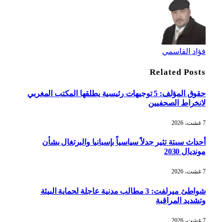
فؤاد القاسمي
Related
Posts
حقوق المؤلف: 5 توجيهات رئيسية يطلقها المكتب المغربي
لانخراط الصحفيين
7 غشت، 2026
أحداث سبتة تثير جدلاً سياسياً بإسبانيا والبرتغال بشأن
مونديال 2030
7 غشت، 2026
شواطئ ميرلفت: 3 مطالب مدنية عاجلة لحماية البيئة
وتشديد المراقبة
7 غشت، 2026