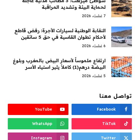
شواطئ ميرلفت: 3 مطالب مدنية عاجلة
لحماية البيئة وتشديد المراقبة
7 غشت، 2026
النقابة الوطنية لسيارات الأجرة: رفض قاطع
لأحكام تطوان القاسية في حق 5 سائقين
6 غشت، 2026
ارتفاع ملموساً لأسعار البيض بالمغرب وبلوغ
البيضة درهم(1) كاملاً يثير استياء الأسر
5 غشت، 2026
تواصل معنا
YouTube
Facebook
WhatsApp
TikTok
Instagram
Twitter