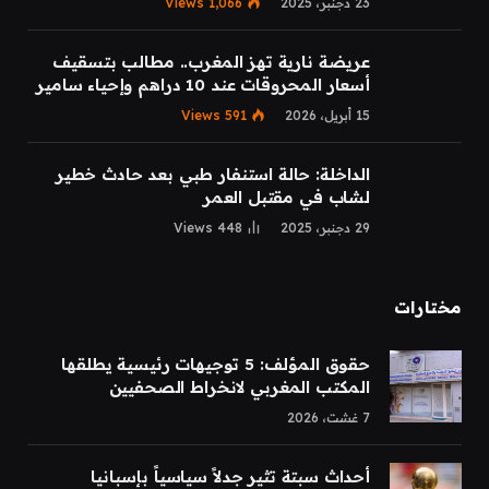
23 دجنبر، 2025
1,066
Views
عريضة نارية تهز المغرب.. مطالب بتسقيف
أسعار المحروقات عند 10 دراهم وإحياء سامير
15 أبريل، 2026
591
Views
الداخلة: حالة استنفار طبي بعد حادث خطير
لشاب في مقتبل العمر
29 دجنبر، 2025
448
Views
مختارات
حقوق المؤلف: 5 توجيهات رئيسية يطلقها
المكتب المغربي لانخراط الصحفيين
7 غشت، 2026
أحداث سبتة تثير جدلاً سياسياً بإسبانيا