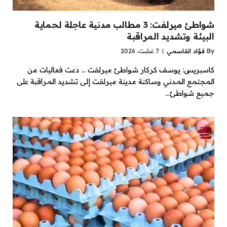
شواطئ ميرلفت: 3 مطالب مدنية عاجلة لحماية
البيئة وتشديد المراقبة
By
فؤاد القاسمي
7 غشت، 2026
كاسبريس: يوسف كركار شواطئ ميرلفت … دعت فعاليات من
المجتمع المدني وساكنة مدينة ميرلفت إلى تشديد المراقبة على
جميع شواطئ…