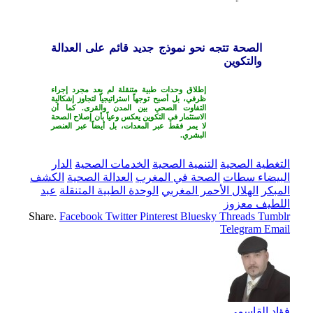
الصحة تتجه نحو نموذج جديد قائم على العدالة
والتكوين
إطلاق وحدات طبية متنقلة لم يعد مجرد إجراء
ظرفي، بل أصبح توجهاً استراتيجياً لتجاوز إشكالية
التفاوت الصحي بين المدن والقرى. كما أن
الاستثمار في التكوين يعكس وعياً بأن إصلاح الصحة
لا يمر فقط عبر المعدات، بل أيضاً عبر العنصر
البشري.
التغطية الصحية
التنمية الصحية
الخدمات الصحية
الدار
البيضاء سطات
الصحة في المغرب
العدالة الصحية
الكشف
المبكر
الهلال الأحمر المغربي
الوحدة الطبية المتنقلة
عبد
اللطيف معزوز
Share.
Facebook
Twitter
Pinterest
Bluesky
Threads
Tumblr
Telegram
Email
فؤاد القاسمي