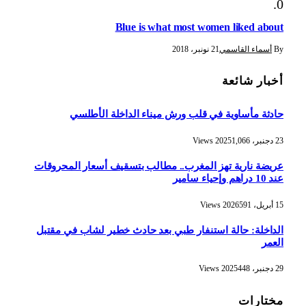
Blue is what most women liked about
By
أسماء القاسمي
21 نونبر، 2018
أخبار شائعة
حادثة مأساوية في قلب ورش ميناء الداخلة الأطلسي
23 دجنبر، 2025
1,066
Views
عريضة نارية تهز المغرب.. مطالب بتسقيف أسعار المحروقات
عند 10 دراهم وإحياء سامير
15 أبريل، 2026
591
Views
الداخلة: حالة استنفار طبي بعد حادث خطير لشاب في مقتبل
العمر
29 دجنبر، 2025
448
Views
مختارات