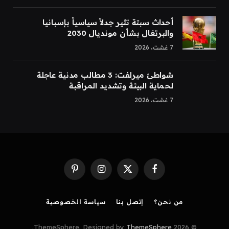
أحداث سبتة تثير جدلاً سياسياً بإسبانيا
والبرتغال بشأن مونديال 2030
7 غشت، 2026
شواطئ ميرلفت: 3 مطالب مدنية عاجلة
لحماية البيئة وتشديد المراقبة
7 غشت، 2026
Pinterest
Instagram
Facebook
X
(Twitter)
من نحن؟
إتصل بنا
سياسة الخصوصية
.
ThemeSphere
© 2026 ThemeSphere. Designed by