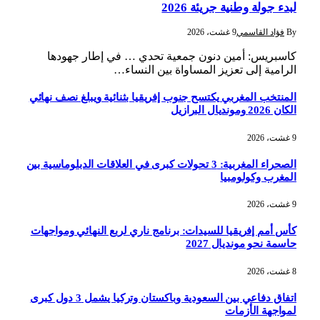
لبدء جولة وطنية جريئة 2026
By
فؤاد القاسمي
9 غشت، 2026
كاسبريس: أمين دنون جمعية تحدي … في إطار جهودها
الرامية إلى تعزيز المساواة بين النساء…
المنتخب المغربي يكتسح جنوب إفريقيا بثنائية ويبلغ نصف نهائي
الكان 2026 ومونديال البرازيل
9 غشت، 2026
الصحراء المغربية: 3 تحولات كبرى في العلاقات الدبلوماسية بين
المغرب وكولومبيا
9 غشت، 2026
كأس أمم إفريقيا للسيدات: برنامج ناري لربع النهائي ومواجهات
حاسمة نحو مونديال 2027
8 غشت، 2026
اتفاق دفاعي بين السعودية وباكستان وتركيا يشمل 3 دول كبرى
لمواجهة الأزمات