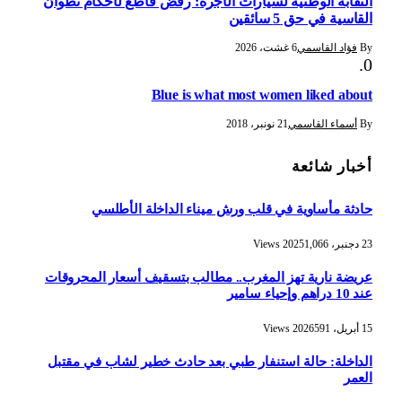
النقابة الوطنية لسيارات الأجرة: رفض قاطع لأحكام تطوان
القاسية في حق 5 سائقين
By
فؤاد القاسمي
6 غشت، 2026
Blue is what most women liked about
By
أسماء القاسمي
21 نونبر، 2018
أخبار شائعة
حادثة مأساوية في قلب ورش ميناء الداخلة الأطلسي
23 دجنبر، 2025
1,066
Views
عريضة نارية تهز المغرب.. مطالب بتسقيف أسعار المحروقات
عند 10 دراهم وإحياء سامير
15 أبريل، 2026
591
Views
الداخلة: حالة استنفار طبي بعد حادث خطير لشاب في مقتبل
العمر