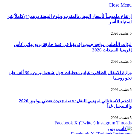
Close Menu
ارتفاع ملموساً لأسعار البيض بالمغرب وبلوغ البيضة درهم(1) كاملاً يثير
استياء الأسر
5 غشت، 2026
لبؤات الأطلس تواجه جنوب إفريقيا في قمة حارقة بربع نهائي كأس
إفريقيا للسيدات 2026
5 غشت، 2026
وزارة الانتقال الطاقي: غياب معطيات حول شحنة بنزين بـ30 ألف طن
نحو روسيا
5 غشت، 2026
الدعم الاستثنائي لمهنيي النقل: حصة جديدة تغطي يوليوز 2026
والتسجيل غداً
5 غشت، 2026
Facebook
X (Twitter)
Instagram
Threads
Facebook
X (Twitter)
Instagram