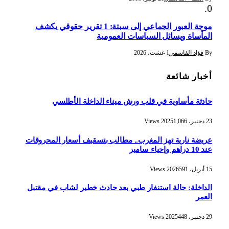
موجة العبور الجماعي إلى سبتة: 1 تقرير حقوقي يكشف
المأساة ويسائل السياسات العمومية
By
فؤاد القاسمي
1 غشت، 2026
أخبار شائعة
حادثة مأساوية في قلب ورش ميناء الداخلة الأطلسي
23 دجنبر، 2025
1,066
Views
عريضة نارية تهز المغرب.. مطالب بتسقيف أسعار المحروقات
عند 10 دراهم وإحياء سامير
15 أبريل، 2026
591
Views
الداخلة: حالة استنفار طبي بعد حادث خطير لشاب في مقتبل
العمر
29 دجنبر، 2025
448
Views