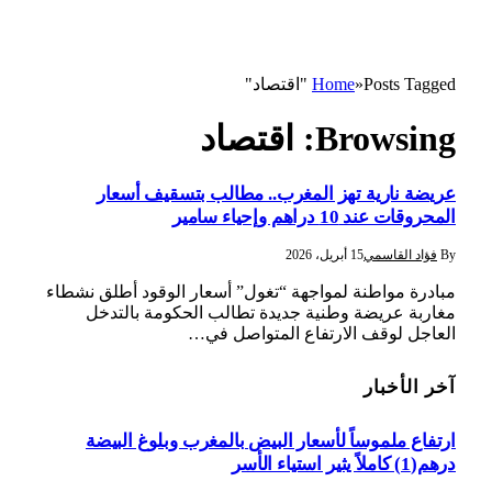
Posts Tagged "اقتصاد"
»
Home
Browsing:
اقتصاد
عريضة نارية تهز المغرب.. مطالب بتسقيف أسعار
المحروقات عند 10 دراهم وإحياء سامير
By
فؤاد القاسمي
15 أبريل، 2026
مبادرة مواطنة لمواجهة “تغول” أسعار الوقود أطلق نشطاء
مغاربة عريضة وطنية جديدة تطالب الحكومة بالتدخل
العاجل لوقف الارتفاع المتواصل في…
آخر الأخبار
ارتفاع ملموساً لأسعار البيض بالمغرب وبلوغ البيضة
درهم(1) كاملاً يثير استياء الأسر