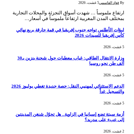
By
فؤاد القاسمي
5 غشت، 2026
ارتفاع ملموساً … شهدت أسواق التجزئة والمحلات التجارية
بمختلف المدن المغربية ارتفاعاً ملموساً في أسعار…
لبؤات الأطلس تواجه جنوب إفريقيا في قمة حارقة بربع نهائي
كأس إفريقيا للسيدات 2026
5 غشت، 2026
وزارة الانتقال الطاقي: غياب معطيات حول شحنة بنزين بـ30
ألف طن نحو روسيا
5 غشت، 2026
الدعم الاستثنائي لمهنيي النقل: حصة جديدة تغطي يوليوز 2026
والتسجيل غداً
5 غشت، 2026
أزمة سبتة تضع إسبانيا في الزاوية.. هل تحوّل شنغن المدينتين
إلى عبء على مدريد؟
2 غشت، 2026