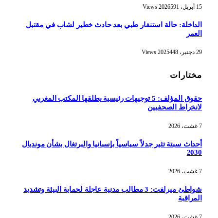
15 أبريل، 2026
591
Views
الداخلة: حالة استنفار طبي بعد حادث خطير لشاب في مقتبل
العمر
29 دجنبر، 2025
448
Views
مختارات
حقوق المؤلف: 5 توجيهات رئيسية يطلقها المكتب المغربي
لانخراط الصحفيين
7 غشت، 2026
أحداث سبتة تثير جدلاً سياسياً بإسبانيا والبرتغال بشأن مونديال
2030
7 غشت، 2026
شواطئ ميرلفت: 3 مطالب مدنية عاجلة لحماية البيئة وتشديد
المراقبة
7 غشت، 2026