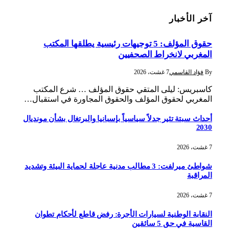
آخر الأخبار
حقوق المؤلف: 5 توجيهات رئيسية يطلقها المكتب
المغربي لانخراط الصحفيين
By
فؤاد القاسمي
7 غشت، 2026
كاسبريس: ليلى المتقي حقوق المؤلف … شرع المكتب
المغربي لحقوق المؤلف والحقوق المجاورة في استقبال…
أحداث سبتة تثير جدلاً سياسياً بإسبانيا والبرتغال بشأن مونديال
2030
7 غشت، 2026
شواطئ ميرلفت: 3 مطالب مدنية عاجلة لحماية البيئة وتشديد
المراقبة
7 غشت، 2026
النقابة الوطنية لسيارات الأجرة: رفض قاطع لأحكام تطوان
القاسية في حق 5 سائقين