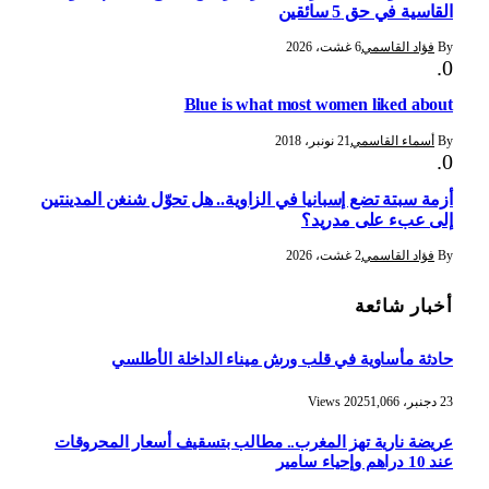
القاسية في حق 5 سائقين
By
فؤاد القاسمي
6 غشت، 2026
Blue is what most women liked about
By
أسماء القاسمي
21 نونبر، 2018
أزمة سبتة تضع إسبانيا في الزاوية.. هل تحوّل شنغن المدينتين
إلى عبء على مدريد؟
By
فؤاد القاسمي
2 غشت، 2026
أخبار شائعة
حادثة مأساوية في قلب ورش ميناء الداخلة الأطلسي
23 دجنبر، 2025
1,066
Views
عريضة نارية تهز المغرب.. مطالب بتسقيف أسعار المحروقات
عند 10 دراهم وإحياء سامير