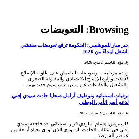
Browsing:
التعويضات
خبر سار للموظفين: الحكومة ترفع تعويضات مفتشي
الشغل ابتداءً من 2026
By
فؤاد القاسمي
2 ماي، 2026
زيادة مرتقبة… وتعويضات التفتيش على طاولة الإصلاح
كشفت وزارة الإدماج الاقتصادي والمقاولة الصغرى
والتشغيل والكفاءات عن مشروع مرسوم جديد يهم…
ترقيات استثنائية وتوظيف أرامل ضحايا حادث سيدي إفني
لدعم أسر الأمن الوطني
By
فؤاد القاسمي
22 فبراير، 2026
كاسبريس: هشام التاودي قرار استثنائي بعد فاجعة سيدي
إفني في أعقاب الحادث المروري الذي أودى بحياة أربعة من
عناصر الشرطة…