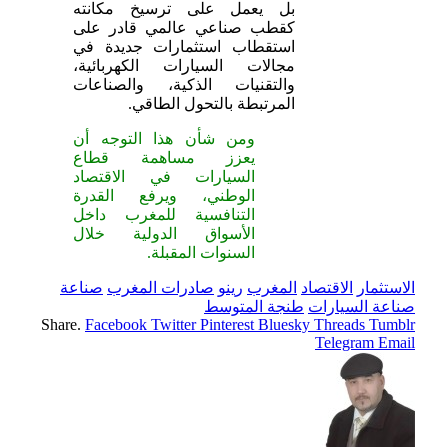
بل يعمل على ترسيخ مكانته
كقطب صناعي عالمي قادر على
استقطاب استثمارات جديدة في
مجالات السيارات الكهربائية،
والتقنيات الذكية، والصناعات
المرتبطة بالتحول الطاقي.
ومن شأن هذا التوجه أن
يعزز مساهمة قطاع
السيارات في الاقتصاد
الوطني، ويرفع القدرة
التنافسية للمغرب داخل
الأسواق الدولية خلال
السنوات المقبلة.
الاستثمار
الاقتصاد
المغرب
رينو
صادرات المغرب
صناعة
صناعة السيارات
طنجة المتوسط
Share.
Facebook
Twitter
Pinterest
Bluesky
Threads
Tumblr
Telegram
Email