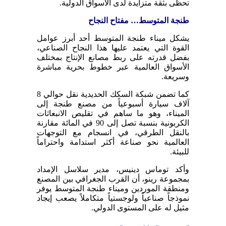
تحظى بثقة متزايدة لدى الأسواق الدولية.
طنجة المتوسط… مفتاح النجاح
يشكل ميناء طنجة المتوسط أحد أبرز عوامل
القوة التي يعتمد عليها هذا النجاح الصناعي،
بفضل قدرته على ربط مصانع الإنتاج بمختلف
الأسواق العالمية عبر خطوط بحرية مباشرة
وسريعة.
كما تضمن شبكة السكك الحديدية نقل حوالي 8
آلاف سيارة أسبوعياً من مصنع طنجة إلى
الميناء، وهو ما ساهم في تقليص الانبعاثات
الكربونية بنسبة تصل إلى 90 في المائة مقارنة
بالنقل الطرقي، في انسجام مع التوجهات
العالمية نحو صناعة أكثر استدامة واحتراماً
للبيئة.
وأكد توماس دينيس، مدير سلاسل الإمداد
بمجموعة رينو، أن القرب الجغرافي بين المصنع
ومنطقة الموردين وميناء طنجة المتوسط يوفر
نموذجاً صناعياً ولوجستياً متكاملاً يصعب إيجاد
مثيل له على المستوى الدولي.