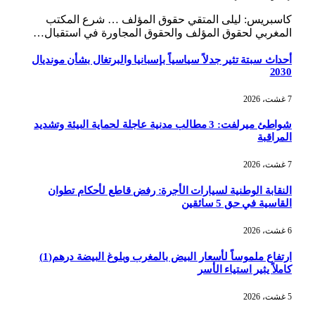
كاسبريس: ليلى المتقي حقوق المؤلف … شرع المكتب
المغربي لحقوق المؤلف والحقوق المجاورة في استقبال…
أحداث سبتة تثير جدلاً سياسياً بإسبانيا والبرتغال بشأن مونديال
2030
7 غشت، 2026
شواطئ ميرلفت: 3 مطالب مدنية عاجلة لحماية البيئة وتشديد
المراقبة
7 غشت، 2026
النقابة الوطنية لسيارات الأجرة: رفض قاطع لأحكام تطوان
القاسية في حق 5 سائقين
6 غشت، 2026
ارتفاع ملموساً لأسعار البيض بالمغرب وبلوغ البيضة درهم(1)
كاملاً يثير استياء الأسر
5 غشت، 2026