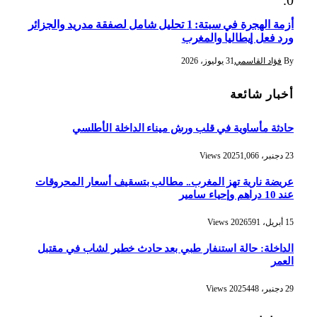
أزمة الهجرة في سبتة: 1 تحليل شامل لصفقة مدريد والجزائر
ورد فعل إيطاليا والمغرب
By
فؤاد القاسمي
31 يوليوز، 2026
أخبار شائعة
حادثة مأساوية في قلب ورش ميناء الداخلة الأطلسي
23 دجنبر، 2025
1,066
Views
عريضة نارية تهز المغرب.. مطالب بتسقيف أسعار المحروقات
عند 10 دراهم وإحياء سامير
15 أبريل، 2026
591
Views
الداخلة: حالة استنفار طبي بعد حادث خطير لشاب في مقتبل
العمر
29 دجنبر، 2025
448
Views