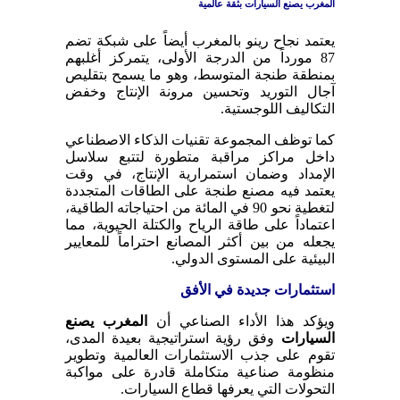
المغرب يصنع السيارات بثقة عالمية
يعتمد نجاح رينو بالمغرب أيضاً على شبكة تضم
87 مورداً من الدرجة الأولى، يتمركز أغلبهم
بمنطقة طنجة المتوسط، وهو ما يسمح بتقليص
آجال التوريد وتحسين مرونة الإنتاج وخفض
التكاليف اللوجستية.
كما توظف المجموعة تقنيات الذكاء الاصطناعي
داخل مراكز مراقبة متطورة لتتبع سلاسل
الإمداد وضمان استمرارية الإنتاج، في وقت
يعتمد فيه مصنع طنجة على الطاقات المتجددة
لتغطية نحو 90 في المائة من احتياجاته الطاقية،
اعتماداً على طاقة الرياح والكتلة الحيوية، مما
يجعله من بين أكثر المصانع احتراماً للمعايير
البيئية على المستوى الدولي.
استثمارات جديدة في الأفق
ويؤكد هذا الأداء الصناعي أن
المغرب يصنع
السيارات
وفق رؤية استراتيجية بعيدة المدى،
تقوم على جذب الاستثمارات العالمية وتطوير
منظومة صناعية متكاملة قادرة على مواكبة
التحولات التي يعرفها قطاع السيارات.